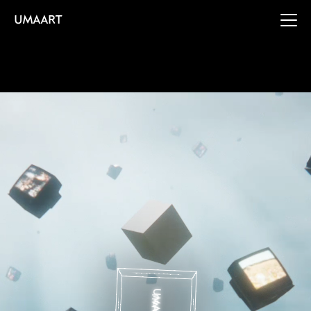
UMAART
CONTACT
UMAART
WORKS